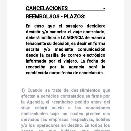
CANCELACIONES -
REEMBOLSOS - PLAZOS:
En caso que el pasajero decidiere
desistir y/o cancelar el viaje contratado,
deberá notificar a LA AGENCIA de manera
fehaciente su decisión, es decir en forma
escrita y/o mediante comunicación
desde la casilla de correo electrónico
informada por el viajero. La fecha de
recepción por la agencia será la
establecida como fecha de cancelación.
1) Cuando se trate de desistimientos que
afecten a servicios contratados en firme por
la Agencia, el reembolso pedido antes del
viaje estará sujeto a las condiciones
contractuales bajo las cuales presten sus
servicios las empresas respectivas, hoteles
y/o los operadores en destino. En todos los